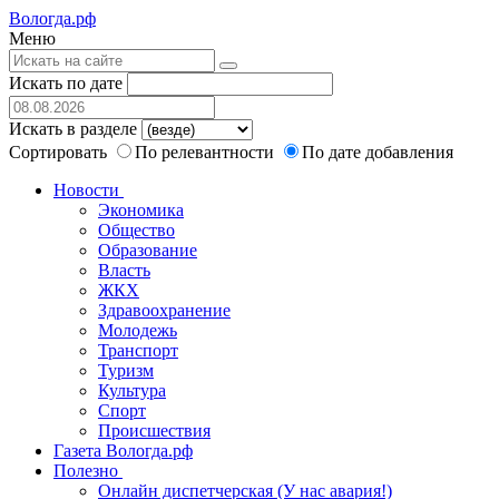
Вологда.рф
Меню
Искать по дате
Искать в разделе
Сортировать
По релевантности
По дате добавления
Новости
Экономика
Общество
Образование
Власть
ЖКХ
Здравоохранение
Молодежь
Транспорт
Туризм
Культура
Спорт
Происшествия
Газета Вологда.рф
Полезно
Онлайн диспетчерская (У нас авария!)