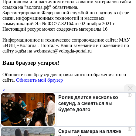
При полном или частичном использовании материалов сайта
ссылка на "вологда.рф" обязательна.
Зарегистрировано Федеральной службой по надзору в сфере
связи, информационных технологий и массовых
коммуникаций Эл № ФС77-82164 от 02 ноября 2021 г.
Настоящий ресурс может содержать материалы 16+
Информационное и техническое сопровождение сайта: МАУ
«ИИЦ «Вологда - Портал». Ваши замечания и пожелания по
сайту ждём на webmaster@vologda-portal.ru
Ваш браузер устарел!
Обновите ваш браузер для правильного отображения этого
сайта.
Обновить мой браузер
×
i
Ролик длится несколько
Мы используем
файлы cookie
, а также сервисы веб-аналитики
секунд, а смеяться вы
Яндекс.Метрика для улучшения работы сайта, анализа
будете долго
трафика и персонализации контента. Продолжая использовать
©
2026
данный сайт, вы даете на это свое согласие. Если вы не хотите
Сетевое издание "вологда.рф"
использовать файлы cookie, отключите их в настройках
Учредитель: МАУ "ИИЦ "Вологда-Портал"
браузера.
Главный редактор - Спиричев А.М.
i
Скрытая камера на пляже
Электронная почта: newsvologdarf@yandex.ru