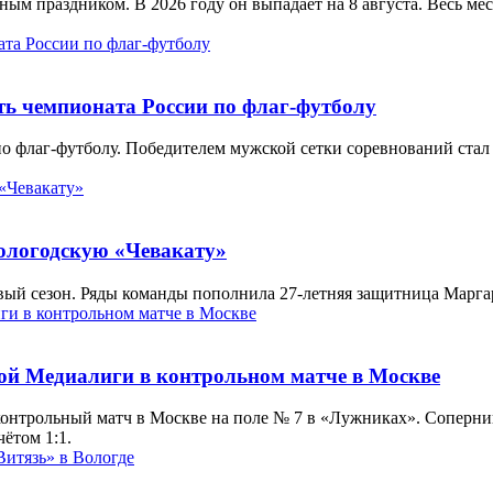
ым праздником. В 2026 году он выпадает на 8 августа. Весь м
ь чемпионата России по флаг-футболу
по флаг-футболу. Победителем мужской сетки соревнований ста
ологодскую «Чевакату»
вый сезон. Ряды команды пополнила 27-летняя защитница Марга
ой Медиалиги в контрольном матче в Москве
контрольный матч в Москве на поле № 7 в «Лужниках». Соперн
ётом 1:1.