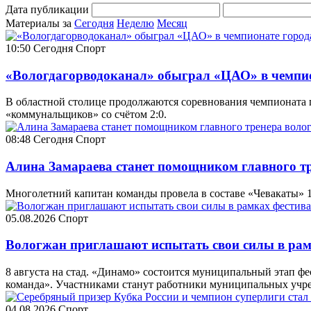
Дата публикации
Материалы за
Сегодня
Неделю
Месяц
10:50
Сегодня
Спорт
«Вологдагорводоканал» обыграл «ЦАО» в чемпио
В областной столице продолжаются соревнования чемпионата г
«коммунальщиков» со счётом 2:0.
08:48
Сегодня
Спорт
Алина Замараева станет помощником главного т
Многолетний капитан команды провела в составе «Чевакаты» 1
05.08.2026
Спорт
Вологжан приглашают испытать свои силы в ра
8 августа на стад. «Динамо» состоится муниципальный этап ф
команда». Участниками станут работники муниципальных учр
04.08.2026
Спорт