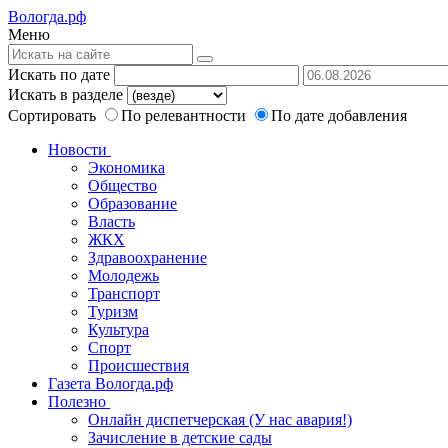
Вологда.рф
Меню
Искать по дате
Искать в разделе
Сортировать
По релевантности
По дате добавления
Новости
Экономика
Общество
Образование
Власть
ЖКХ
Здравоохранение
Молодежь
Транспорт
Туризм
Культура
Спорт
Происшествия
Газета Вологда.рф
Полезно
Онлайн диспетчерская (У нас авария!)
Зачисление в детские сады