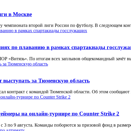
иги в Москве
 чемпионата второй лиги России по футболу. В следующем конт
ниях по плаванию в рамках спартакиады госслуж
ОР «Витязь». По итогам всех заплывов общекомандный зачёт в
т выступать за Тюменскую область
л контракт с командой Тюменской области. Об этом сообщают 
еймеры на онлайн-турнире по Counter Strike 2
с 3 по 9 августа. Команды поборются за призовой фонд в размере