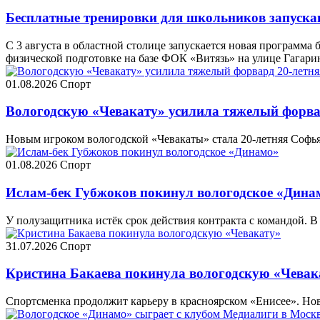
Бесплатные тренировки для школьников запуска
С 3 августа в областной столице запускается новая программа 
физической подготовке на базе ФОК «Витязь» на улице Гагарин
01.08.2026
Спорт
Вологодскую «Чевакату» усилила тяжелый форва
Новым игроком вологодской «Чевакаты» стала 20-летняя Софь
01.08.2026
Спорт
Ислам-бек Губжоков покинул вологодское «Дина
У полузащитника истёк срок действия контракта с командой. В 
31.07.2026
Спорт
Кристина Бакаева покинула вологодскую «Чевак
Спортсменка продолжит карьеру в красноярском «Енисее». Но