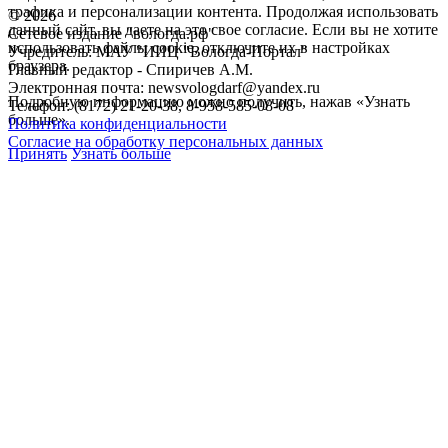
трафика и персонализации контента. Продолжая использовать
©
2026
данный сайт, вы даете на это свое согласие. Если вы не хотите
Сетевое издание "вологда.рф"
использовать файлы cookie, отключите их в настройках
Учредитель: МАУ "ИИЦ "Вологда-Портал"
браузера.
Главный редактор - Спиричев А.М.
Электронная почта: newsvologdarf@yandex.ru
Подробную информацию можно получить, нажав «Узнать
Телефон: (8172) 21-20-38, 8-958-585-08-08
больше».
Политика конфиденциальности
Согласие на обработку персональных данных
Принять
Узнать больше