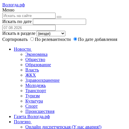
Вологда.рф
Меню
Искать по дате
Искать в разделе
Сортировать
По релевантности
По дате добавления
Новости
Экономика
Общество
Образование
Власть
ЖКХ
Здравоохранение
Молодежь
Транспорт
Туризм
Культура
Спорт
Происшествия
Газета Вологда.рф
Полезно
Онлайн диспетчерская (У нас авария!)