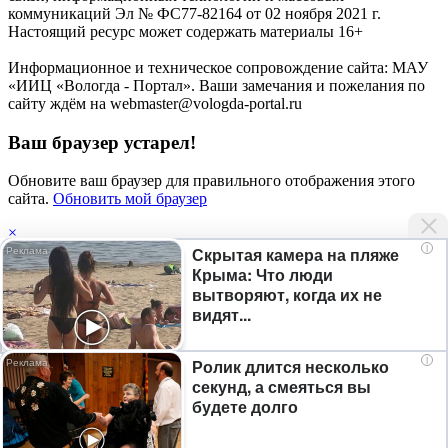
коммуникаций Эл № ФС77-82164 от 02 ноября 2021 г.
Настоящий ресурс может содержать материалы 16+
Информационное и техническое сопровождение сайта: МАУ
«ИИЦ «Вологда - Портал». Ваши замечания и пожелания по
сайту ждём на webmaster@vologda-portal.ru
Ваш браузер устарел!
Обновите ваш браузер для правильного отображения этого
сайта.
Обновить мой браузер
×
i
Скрытая камера на пляже
Мы используем
файлы cookie
, а также сервисы веб-аналитики
Крыма: Что люди
Яндекс.Метрика для улучшения работы сайта, анализа
вытворяют, когда их не
трафика и персонализации контента. Продолжая использовать
©
2026
видят...
данный сайт, вы даете на это свое согласие. Если вы не хотите
Сетевое издание "вологда.рф"
использовать файлы cookie, отключите их в настройках
Учредитель: МАУ "ИИЦ "Вологда-Портал"
браузера.
Главный редактор - Спиричев А.М.
i
Ролик длится несколько
Электронная почта: newsvologdarf@yandex.ru
секунд, а смеяться вы
Подробную информацию можно получить, нажав «Узнать
Телефон: (8172) 21-20-38, 8-958-585-08-08
будете долго
больше».
Политика конфиденциальности
Согласие на обработку персональных данных
Принять
Узнать больше