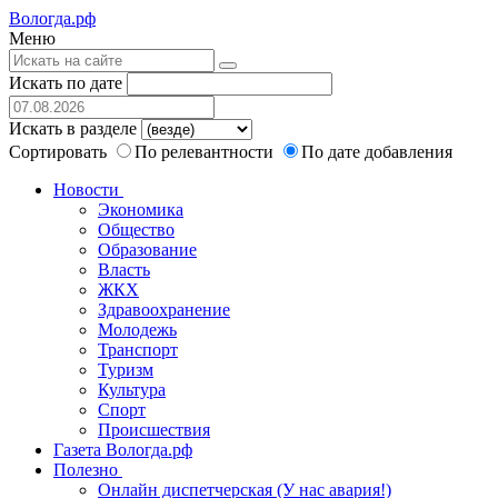
Вологда.рф
Меню
Искать по дате
Искать в разделе
Сортировать
По релевантности
По дате добавления
Новости
Экономика
Общество
Образование
Власть
ЖКХ
Здравоохранение
Молодежь
Транспорт
Туризм
Культура
Спорт
Происшествия
Газета Вологда.рф
Полезно
Онлайн диспетчерская (У нас авария!)