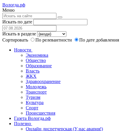
Вологда.рф
Меню
Искать по дате
Искать в разделе
Сортировать
По релевантности
По дате добавления
Новости
Экономика
Общество
Образование
Власть
ЖКХ
Здравоохранение
Молодежь
Транспорт
Туризм
Культура
Спорт
Происшествия
Газета Вологда.рф
Полезно
Онлайн диспетчерская (У нас авария!)