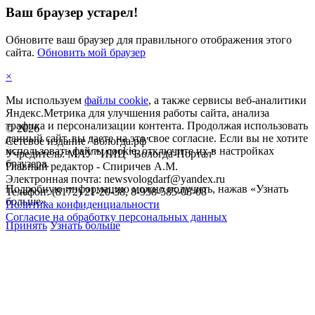
Ваш браузер устарел!
Обновите ваш браузер для правильного отображения этого
сайта.
Обновить мой браузер
×
Мы используем
файлы cookie
, а также сервисы веб-аналитики
Яндекс.Метрика для улучшения работы сайта, анализа
трафика и персонализации контента. Продолжая использовать
©
2026
данный сайт, вы даете на это свое согласие. Если вы не хотите
Сетевое издание "вологда.рф"
использовать файлы cookie, отключите их в настройках
Учредитель: МАУ "ИИЦ "Вологда-Портал"
браузера.
Главный редактор - Спиричев А.М.
Электронная почта: newsvologdarf@yandex.ru
Подробную информацию можно получить, нажав «Узнать
Телефон: (8172) 21-20-38, 8-958-585-08-08
больше».
Политика конфиденциальности
Согласие на обработку персональных данных
Принять
Узнать больше