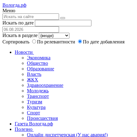
Вологда.рф
Меню
Искать по дате
Искать в разделе
Сортировать
По релевантности
По дате добавления
Новости
Экономика
Общество
Образование
Власть
ЖКХ
Здравоохранение
Молодежь
Транспорт
Туризм
Культура
Спорт
Происшествия
Газета Вологда.рф
Полезно
Онлайн диспетчерская (У нас авария!)