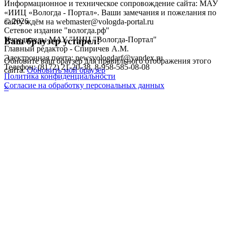
Информационное и техническое сопровождение сайта: МАУ
«ИИЦ «Вологда - Портал». Ваши замечания и пожелания по
©
2026
сайту ждём на webmaster@vologda-portal.ru
Сетевое издание "вологда.рф"
Учредитель: МАУ "ИИЦ "Вологда-Портал"
Ваш браузер устарел!
Главный редактор - Спиричев А.М.
Электронная почта: newsvologdarf@yandex.ru
Обновите ваш браузер для правильного отображения этого
Телефон: (8172) 21-20-38, 8-958-585-08-08
сайта.
Обновить мой браузер
Политика конфиденциальности
Согласие на обработку персональных данных
×