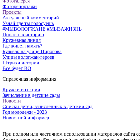
Фотогалерея
Фоторепортажи
Проекты
Актуальный комментарий
Узнай где ты голосуешь
#МЫВОЛОГЖАНЕ #МЫЗАЖИЗНЬ
Попасть в историю
Кружевная линия
Где живет память?
Бульвар на улице Пирогова
Улицы вологжан-героев
Штрихи истории
Все будет ВО
Справочная информация
Кружки и секции
Зачисление в детские сады
Новости
Списки детей, зачисленных в детский сад
Год молодежи - 2023
Новостной информер
При полном или частичном использовании материалов сайта ссы
Зарегистрировано Федеральной службой по надзору в сфере с