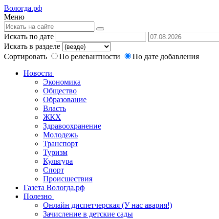
Вологда.рф
Меню
Искать по дате
Искать в разделе
Сортировать
По релевантности
По дате добавления
Новости
Экономика
Общество
Образование
Власть
ЖКХ
Здравоохранение
Молодежь
Транспорт
Туризм
Культура
Спорт
Происшествия
Газета Вологда.рф
Полезно
Онлайн диспетчерская (У нас авария!)
Зачисление в детские сады