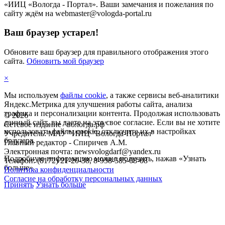
«ИИЦ «Вологда - Портал». Ваши замечания и пожелания по
сайту ждём на webmaster@vologda-portal.ru
Ваш браузер устарел!
Обновите ваш браузер для правильного отображения этого
сайта.
Обновить мой браузер
×
Мы используем
файлы cookie
, а также сервисы веб-аналитики
Яндекс.Метрика для улучшения работы сайта, анализа
трафика и персонализации контента. Продолжая использовать
©
2026
данный сайт, вы даете на это свое согласие. Если вы не хотите
Сетевое издание "вологда.рф"
использовать файлы cookie, отключите их в настройках
Учредитель: МАУ "ИИЦ "Вологда-Портал"
браузера.
Главный редактор - Спиричев А.М.
Электронная почта: newsvologdarf@yandex.ru
Подробную информацию можно получить, нажав «Узнать
Телефон: (8172) 21-20-38, 8-958-585-08-08
больше».
Политика конфиденциальности
Согласие на обработку персональных данных
Принять
Узнать больше