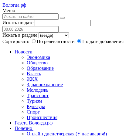
Вологда.рф
Меню
Искать по дате
Искать в разделе
Сортировать
По релевантности
По дате добавления
Новости
Экономика
Общество
Образование
Власть
ЖКХ
Здравоохранение
Молодежь
Транспорт
Туризм
Культура
Спорт
Происшествия
Газета Вологда.рф
Полезно
Онлайн диспетчерская (У нас авария!)