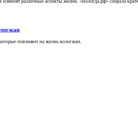
рые изменят различные аспекты жизни. «Вологда.рф» собрала кра
ологжан
 которые повлияют на жизнь вологжан.