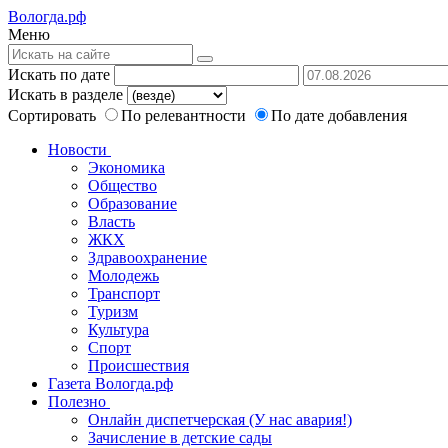
Вологда.рф
Меню
Искать по дате
Искать в разделе
Сортировать
По релевантности
По дате добавления
Новости
Экономика
Общество
Образование
Власть
ЖКХ
Здравоохранение
Молодежь
Транспорт
Туризм
Культура
Спорт
Происшествия
Газета Вологда.рф
Полезно
Онлайн диспетчерская (У нас авария!)
Зачисление в детские сады