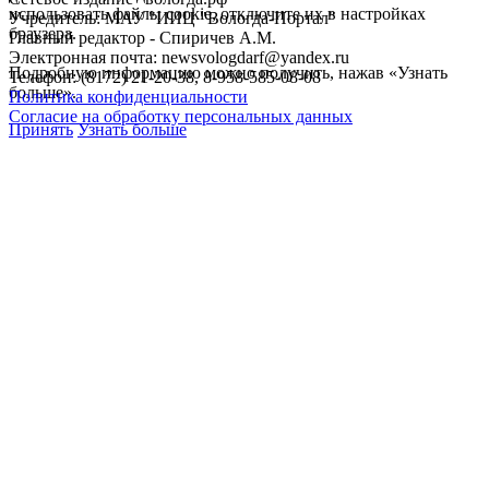
использовать файлы cookie, отключите их в настройках
Учредитель: МАУ "ИИЦ "Вологда-Портал"
браузера.
Главный редактор - Спиричев А.М.
Электронная почта: newsvologdarf@yandex.ru
Подробную информацию можно получить, нажав «Узнать
Телефон: (8172) 21-20-38, 8-958-585-08-08
больше».
Политика конфиденциальности
Согласие на обработку персональных данных
Принять
Узнать больше