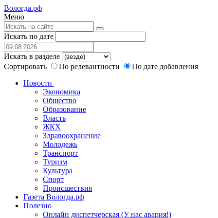
Вологда.рф
Меню
Искать по дате
Искать в разделе
Сортировать
По релевантности
По дате добавления
Новости
Экономика
Общество
Образование
Власть
ЖКХ
Здравоохранение
Молодежь
Транспорт
Туризм
Культура
Спорт
Происшествия
Газета Вологда.рф
Полезно
Онлайн диспетчерская (У нас авария!)