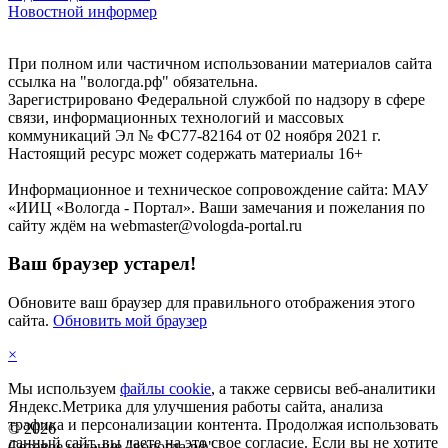
Новостной информер
При полном или частичном использовании материалов сайта
ссылка на "вологда.рф" обязательна.
Зарегистрировано Федеральной службой по надзору в сфере
связи, информационных технологий и массовых
коммуникаций Эл № ФС77-82164 от 02 ноября 2021 г.
Настоящий ресурс может содержать материалы 16+
Информационное и техническое сопровождение сайта: МАУ
«ИИЦ «Вологда - Портал». Ваши замечания и пожелания по
сайту ждём на webmaster@vologda-portal.ru
Ваш браузер устарел!
Обновите ваш браузер для правильного отображения этого
сайта.
Обновить мой браузер
×
Мы используем
файлы cookie
, а также сервисы веб-аналитики
Яндекс.Метрика для улучшения работы сайта, анализа
трафика и персонализации контента. Продолжая использовать
©
2026
данный сайт, вы даете на это свое согласие. Если вы не хотите
Сетевое издание "вологда.рф"