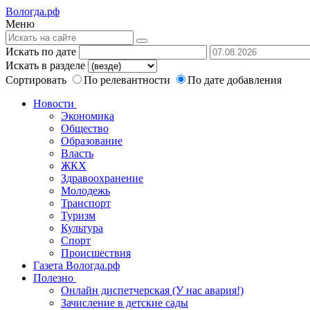
Вологда.рф
Меню
Искать по дате
Искать в разделе
Сортировать
По релевантности
По дате добавления
Новости
Экономика
Общество
Образование
Власть
ЖКХ
Здравоохранение
Молодежь
Транспорт
Туризм
Культура
Спорт
Происшествия
Газета Вологда.рф
Полезно
Онлайн диспетчерская (У нас авария!)
Зачисление в детские сады