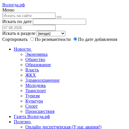
Вологда.рф
Меню
Искать по дате
Искать в разделе
Сортировать
По релевантности
По дате добавления
Новости
Экономика
Общество
Образование
Власть
ЖКХ
Здравоохранение
Молодежь
Транспорт
Туризм
Культура
Спорт
Происшествия
Газета Вологда.рф
Полезно
Онлайн диспетчерская (У нас авария!)