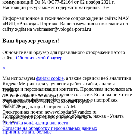
коммуникаций Эл № ФС77-82164 от 02 ноября 2021 г.
Настоящий ресурс может содержать материалы 16+
Информационное и техническое сопровождение сайта: МАУ
«ИИЦ «Вологда - Портал». Ваши замечания и пожелания по
сайту ждём на webmaster@vologda-portal.ru
Ваш браузер устарел!
Обновите ваш браузер для правильного отображения этого
сайта.
Обновить мой браузер
×
Мы используем
файлы cookie
, а также сервисы веб-аналитики
Яндекс.Метрика для улучшения работы сайта, анализа
трафика и персонализации контента. Продолжая использовать
©
2026
данный сайт, вы даете на это свое согласие. Если вы не хотите
Сетевое издание "вологда.рф"
использовать файлы cookie, отключите их в настройках
Учредитель: МАУ "ИИЦ "Вологда-Портал"
браузера.
Главный редактор - Спиричев А.М.
Электронная почта: newsvologdarf@yandex.ru
Подробную информацию можно получить, нажав «Узнать
Телефон: (8172) 21-20-38, 8-958-585-08-08
больше».
Политика конфиденциальности
Согласие на обработку персональных данных
Принять
Узнать больше