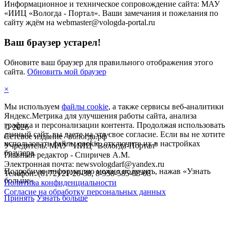
Информационное и техническое сопровождение сайта: МАУ
«ИИЦ «Вологда - Портал». Ваши замечания и пожелания по
сайту ждём на webmaster@vologda-portal.ru
Ваш браузер устарел!
Обновите ваш браузер для правильного отображения этого
сайта.
Обновить мой браузер
×
Мы используем
файлы cookie
, а также сервисы веб-аналитики
Яндекс.Метрика для улучшения работы сайта, анализа
трафика и персонализации контента. Продолжая использовать
©
2026
данный сайт, вы даете на это свое согласие. Если вы не хотите
Сетевое издание "вологда.рф"
использовать файлы cookie, отключите их в настройках
Учредитель: МАУ "ИИЦ "Вологда-Портал"
браузера.
Главный редактор - Спиричев А.М.
Электронная почта: newsvologdarf@yandex.ru
Подробную информацию можно получить, нажав «Узнать
Телефон: (8172) 21-20-38, 8-958-585-08-08
больше».
Политика конфиденциальности
Согласие на обработку персональных данных
Принять
Узнать больше