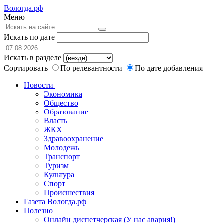
Вологда.рф
Меню
Искать по дате
Искать в разделе
Сортировать
По релевантности
По дате добавления
Новости
Экономика
Общество
Образование
Власть
ЖКХ
Здравоохранение
Молодежь
Транспорт
Туризм
Культура
Спорт
Происшествия
Газета Вологда.рф
Полезно
Онлайн диспетчерская (У нас авария!)