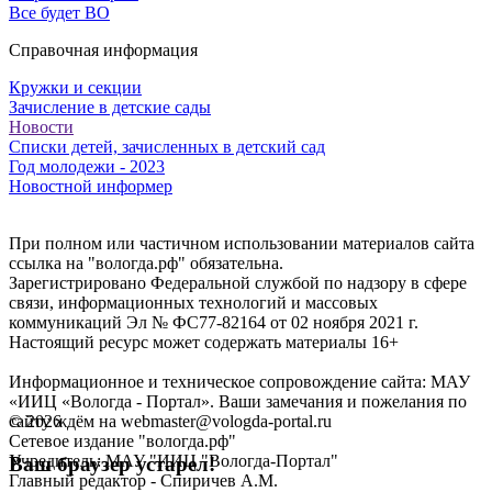
Все будет ВО
Справочная информация
Кружки и секции
Зачисление в детские сады
Новости
Списки детей, зачисленных в детский сад
Год молодежи - 2023
Новостной информер
При полном или частичном использовании материалов сайта
ссылка на "вологда.рф" обязательна.
Зарегистрировано Федеральной службой по надзору в сфере
связи, информационных технологий и массовых
коммуникаций Эл № ФС77-82164 от 02 ноября 2021 г.
Настоящий ресурс может содержать материалы 16+
Информационное и техническое сопровождение сайта: МАУ
«ИИЦ «Вологда - Портал». Ваши замечания и пожелания по
©
2026
сайту ждём на webmaster@vologda-portal.ru
Сетевое издание "вологда.рф"
Учредитель: МАУ "ИИЦ "Вологда-Портал"
Ваш браузер устарел!
Главный редактор - Спиричев А.М.