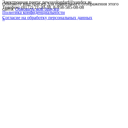
Электронная почта: newsvologdarf@yandex.ru
Обновите ваш браузер для правильного отображения этого
Телефон: (8172) 21-20-38, 8-958-585-08-08
сайта.
Обновить мой браузер
Политика конфиденциальности
Согласие на обработку персональных данных
×