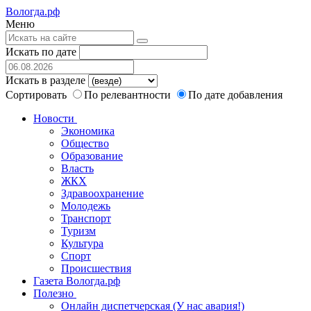
Вологда.рф
Меню
Искать по дате
Искать в разделе
Сортировать
По релевантности
По дате добавления
Новости
Экономика
Общество
Образование
Власть
ЖКХ
Здравоохранение
Молодежь
Транспорт
Туризм
Культура
Спорт
Происшествия
Газета Вологда.рф
Полезно
Онлайн диспетчерская (У нас авария!)