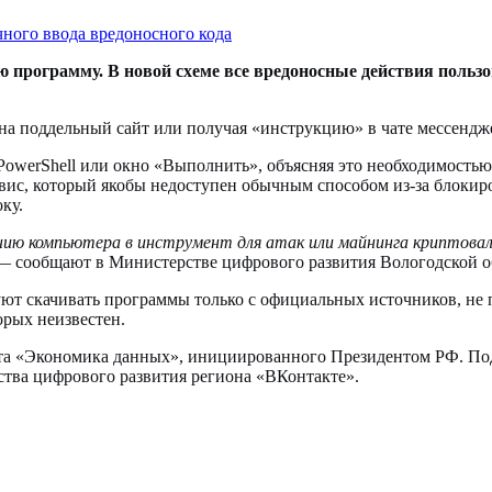
рограмму. В новой схеме все вредоносные действия пользов
 на поддельный сайт или получая «инструкцию» в чате мессендже
owerShell или окно «Выполнить», объясняя это необходимостью
рвис, который якобы недоступен обычным способом из-за блокир
ку.
нию компьютера в инструмент для атак или майнинга криптова
 сообщают в Министерстве цифрового развития Вологодской о
т скачивать программы только с официальных источников, не п
орых неизвестен.
та «Экономика данных», инициированного Президентом РФ. Под
тва цифрового развития региона «ВКонтакте».