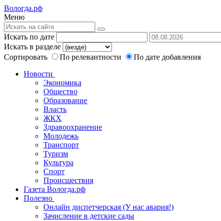
Вологда.рф
Меню
Искать по дате
Искать в разделе
Сортировать
По релевантности
По дате добавления
Новости
Экономика
Общество
Образование
Власть
ЖКХ
Здравоохранение
Молодежь
Транспорт
Туризм
Культура
Спорт
Происшествия
Газета Вологда.рф
Полезно
Онлайн диспетчерская (У нас авария!)
Зачисление в детские сады