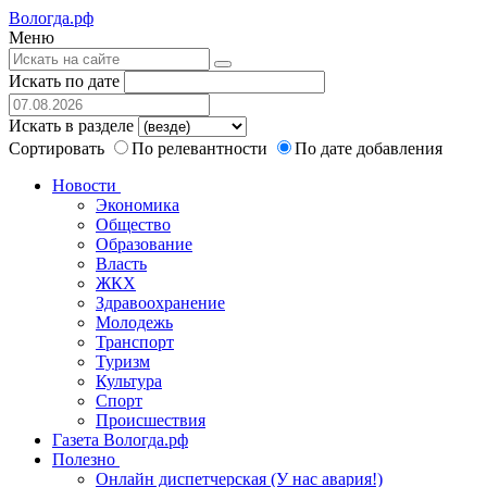
Вологда.рф
Меню
Искать по дате
Искать в разделе
Сортировать
По релевантности
По дате добавления
Новости
Экономика
Общество
Образование
Власть
ЖКХ
Здравоохранение
Молодежь
Транспорт
Туризм
Культура
Спорт
Происшествия
Газета Вологда.рф
Полезно
Онлайн диспетчерская (У нас авария!)