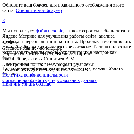
Обновите ваш браузер для правильного отображения этого
сайта.
Обновить мой браузер
×
Мы используем
файлы cookie
, а также сервисы веб-аналитики
Яндекс.Метрика для улучшения работы сайта, анализа
трафика и персонализации контента. Продолжая использовать
©
2026
данный сайт, вы даете на это свое согласие. Если вы не хотите
Сетевое издание "вологда.рф"
использовать файлы cookie, отключите их в настройках
Учредитель: МАУ "ИИЦ "Вологда-Портал"
браузера.
Главный редактор - Спиричев А.М.
Электронная почта: newsvologdarf@yandex.ru
Подробную информацию можно получить, нажав «Узнать
Телефон: (8172) 21-20-38, 8-958-585-08-08
больше».
Политика конфиденциальности
Согласие на обработку персональных данных
Принять
Узнать больше