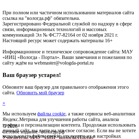
При полном или частичном использовании материалов сайта
ссылка на "вологда.рф" обязательна.
Зарегистрировано Федеральной службой по надзору в сфере
связи, информационных технологий и массовых
коммуникаций Эл № ФС77-82164 от 02 ноября 2021 г.
Настоящий ресурс может содержать материалы 16+
Информационное и техническое сопровождение сайта: МАУ
«ИИЦ «Вологда - Портал». Ваши замечания и пожелания по
сайту ждём на webmaster@vologda-portal.ru
Ваш браузер устарел!
Обновите ваш браузер для правильного отображения этого
сайта.
Обновить мой браузер
×
Мы используем
файлы cookie
, а также сервисы веб-аналитики
Яндекс.Метрика для улучшения работы сайта, анализа
трафика и персонализации контента. Продолжая использовать
©
2026
данный сайт, вы даете на это свое согласие. Если вы не хотите
Сетевое издание "вологда.рф"
использовать файлы cookie, отключите их в настройках
Учредитель: МАУ "ИИЦ "Вологда-Портал"