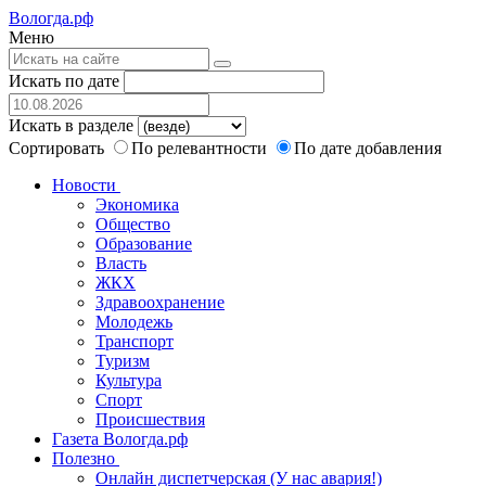
Вологда.рф
Меню
Искать по дате
Искать в разделе
Сортировать
По релевантности
По дате добавления
Новости
Экономика
Общество
Образование
Власть
ЖКХ
Здравоохранение
Молодежь
Транспорт
Туризм
Культура
Спорт
Происшествия
Газета Вологда.рф
Полезно
Онлайн диспетчерская (У нас авария!)