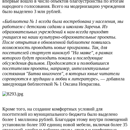
впервые вошло в число объектов благоустройства по итогам
народного голосования. Всего на модернизацию учреждения
было выделено 3 млн рублей.
«Библиотека № 1 всегда была востребована у населения, мы
работаем с детскими садами и школами Заречья. Из
образовательных учреждений к нам всегда приходят
учащиеся на наши культурно-образовательные проекты.
После открытия в обновленной библиотеке появилась
возможность проводить новые программы. Так, для
посетителей стартует киноклуб "На маяке", в рамках
которого будут проходить показы и последующие
обсуждения фильмов. Продолжатся и полюбившиеся
посетителям проекты, например, интеллектуальные
состязания "Битва книгочеев", в которых юные читатели
соревнуются в эрудиции и любви к литературе»
, — добавила
заведующая библиотекой № 1 Оксана Некрасова.
Кроме того, на создание комфортных условий для
посетителей из муниципального бюджета было выделено
более 1 миллиона рублей. Благодаря этому внутри помещений
установили более 100 единиц новой мебели, включая более 35
стеллажей, удобные рабочие столы, стулья и комфортные