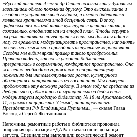
«Русский писатель Александр Герцен называл книгу духовным
завещанием одного поколения другому. Это высказывание и
сегодня не утратило своей глубины, и именно библиотеки
являются хранителями этой бесценной связи. В эпоху
цифровых технологий такие культурные центры стали, к
сожалению, отодвигаться на второй план. Чтобы вернуть
им роль настоящих точек притяжения, мы должны идти в
ногу со временем: модернизировать пространства, наполнять
их новыми смыслами и проводить актуальные мероприятия.
Сегодня мы видим яркий пример такого преображения.
Приятно видеть, как после ремонта библиотека
превратилась в современное, комфортное пространство. Она
жизненно необходима горожанам и подрастающему
поколению для интеллектуального роста, культурного
обогащения и патриотического воспитания. Мы намерены
продолжать эту важную работу. В этом году на средства из
федерального, областного и муниципального бюджетов
модернизируем городскую библиотеку № 18 на Архангельской,
11, в рамках нацпроекта "Семья", инициированного
Президентом РФ Владимиром Путиным»,
— сказал Глава
Вологды Сергей Жестянников.
Напомним, ремонтные работы в библиотеке проводила
подрядная организация «ДАР» с начала июня до конца
августа. Специалисты выполнили косметический ремонт