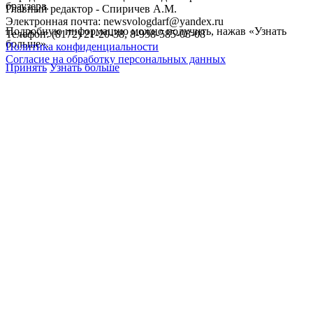
браузера.
Главный редактор - Спиричев А.М.
Электронная почта: newsvologdarf@yandex.ru
Подробную информацию можно получить, нажав «Узнать
Телефон: (8172) 21-20-38, 8-958-585-08-08
больше».
Политика конфиденциальности
Согласие на обработку персональных данных
Принять
Узнать больше