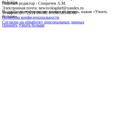
браузера.
Главный редактор - Спиричев А.М.
Электронная почта: newsvologdarf@yandex.ru
Подробную информацию можно получить, нажав «Узнать
Телефон: (8172) 21-20-38, 8-958-585-08-08
больше».
Политика конфиденциальности
Согласие на обработку персональных данных
Принять
Узнать больше