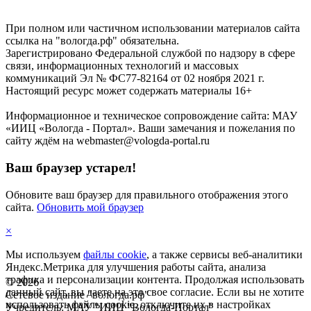
При полном или частичном использовании материалов сайта
ссылка на "вологда.рф" обязательна.
Зарегистрировано Федеральной службой по надзору в сфере
связи, информационных технологий и массовых
коммуникаций Эл № ФС77-82164 от 02 ноября 2021 г.
Настоящий ресурс может содержать материалы 16+
Информационное и техническое сопровождение сайта: МАУ
«ИИЦ «Вологда - Портал». Ваши замечания и пожелания по
сайту ждём на webmaster@vologda-portal.ru
Ваш браузер устарел!
Обновите ваш браузер для правильного отображения этого
сайта.
Обновить мой браузер
×
Мы используем
файлы cookie
, а также сервисы веб-аналитики
Яндекс.Метрика для улучшения работы сайта, анализа
трафика и персонализации контента. Продолжая использовать
©
2026
данный сайт, вы даете на это свое согласие. Если вы не хотите
Сетевое издание "вологда.рф"
использовать файлы cookie, отключите их в настройках
Учредитель: МАУ "ИИЦ "Вологда-Портал"