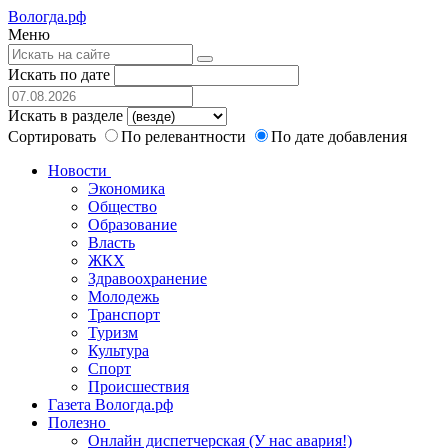
Вологда.рф
Меню
Искать по дате
Искать в разделе
Сортировать
По релевантности
По дате добавления
Новости
Экономика
Общество
Образование
Власть
ЖКХ
Здравоохранение
Молодежь
Транспорт
Туризм
Культура
Спорт
Происшествия
Газета Вологда.рф
Полезно
Онлайн диспетчерская (У нас авария!)