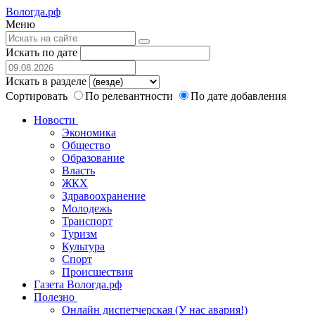
Вологда.рф
Меню
Искать по дате
Искать в разделе
Сортировать
По релевантности
По дате добавления
Новости
Экономика
Общество
Образование
Власть
ЖКХ
Здравоохранение
Молодежь
Транспорт
Туризм
Культура
Спорт
Происшествия
Газета Вологда.рф
Полезно
Онлайн диспетчерская (У нас авария!)