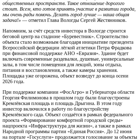
общественных пространств. Такое отношение дорогого
стоит. Всем, кто готов принять участие в развитии города,
мы очень рады помочь. Делать город лучше — наша общая
задача!»
— отметил Глава Вологды Сергей Жестянников.
Напомним, за счёт средств инвестора в Вологде строится
беговой центр на стадионе «Буревестник». Строительство
объекта стало возможным благодаря инициативе президента
Всероссийской федерации лёгкой атлетики Петра Фрадкова
при финансовой поддержке АНО «Евразия». Здание будет
включать современные раздевалки, душевые, универсальные
залы, в том числе помещения для лекций, зоны отдыха,
питания и восстановления, а также камеры хранения.
Площадка уже огорожена, объект возведут до конца осени
2026 года.
При поддержке компании «ФосАгро» и Губернатора области
Георгия Филимонова в прошлом году были благоустроены
Кремлёвская площадь и площадь Дрыгина. В этом году
инвестор включился в работу по благоустройству
Кремлёвского сада. Объект создаётся в рамках федерального
проекта «Формирование комфортной городской среды»
нацпроекта «Инфраструктура для жизни», а также в рамках
Народной программы партии «Единая Россия». До 12 июня
на портале «Госуслуги» продолжается голосование за объекты