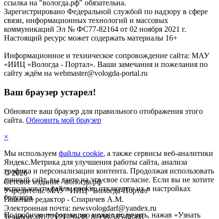
ссылка на "вологда.рф" обязательна.
Зарегистрировано Федеральной службой по надзору в сфере
связи, информационных технологий и массовых
коммуникаций Эл № ФС77-82164 от 02 ноября 2021 г.
Настоящий ресурс может содержать материалы 16+
Информационное и техническое сопровождение сайта: МАУ
«ИИЦ «Вологда - Портал». Ваши замечания и пожелания по
сайту ждём на webmaster@vologda-portal.ru
Ваш браузер устарел!
Обновите ваш браузер для правильного отображения этого
сайта.
Обновить мой браузер
×
Мы используем
файлы cookie
, а также сервисы веб-аналитики
Яндекс.Метрика для улучшения работы сайта, анализа
трафика и персонализации контента. Продолжая использовать
©
2026
данный сайт, вы даете на это свое согласие. Если вы не хотите
Сетевое издание "вологда.рф"
использовать файлы cookie, отключите их в настройках
Учредитель: МАУ "ИИЦ "Вологда-Портал"
браузера.
Главный редактор - Спиричев А.М.
Электронная почта: newsvologdarf@yandex.ru
Подробную информацию можно получить, нажав «Узнать
Телефон: (8172) 21-20-38, 8-958-585-08-08