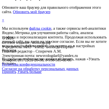
Обновите ваш браузер для правильного отображения этого
сайта.
Обновить мой браузер
×
Мы используем
файлы cookie
, а также сервисы веб-аналитики
Яндекс.Метрика для улучшения работы сайта, анализа
трафика и персонализации контента. Продолжая использовать
©
2026
данный сайт, вы даете на это свое согласие. Если вы не хотите
Сетевое издание "вологда.рф"
использовать файлы cookie, отключите их в настройках
Учредитель: МАУ "ИИЦ "Вологда-Портал"
браузера.
Главный редактор - Спиричев А.М.
Электронная почта: newsvologdarf@yandex.ru
Подробную информацию можно получить, нажав «Узнать
Телефон: (8172) 21-20-38, 8-958-585-08-08
больше».
Политика конфиденциальности
Согласие на обработку персональных данных
Принять
Узнать больше