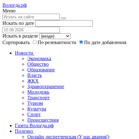
Вологда.рф
Меню
Искать по дате
Искать в разделе
Сортировать
По релевантности
По дате добавления
Новости
Экономика
Общество
Образование
Власть
ЖКХ
Здравоохранение
Молодежь
Транспорт
Туризм
Культура
Спорт
Происшествия
Газета Вологда.рф
Полезно
Онлайн диспетчерская (У нас авария!)