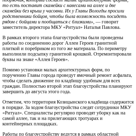
то есть поставит скамейки с навесами на аллее и две
скамейки без крыш у часовни. Их у Главы Вологды просили
родственники бойцов, чтобы была возможность посидеть
рядом с бойцами и пообщаться с близкими»,
— говорит
заместитель директора МКУ «Ритуал» Наталья Павлова.
В рамках второго этапа благоустройства были проведены
работы по соединению дорог Аллеи Героев гранитной
плиткой и поребриком из того же материала. По периметру
выполнили подсыпку гранитной крошкой. Отремонтировали
буквы на знаке «Аллея Героев».
Помимо установки малых архитектурных форм, по
поручению Главы города проведут ямочный ремонт асфальта,
чтобы сделать движение по кладбищу удобным для всех
граждан. Полностью второй этап благоустройства планируют
завершить до августа этого года.
Отметим, что территория Козицынского кладбища содержится
в порядке. За ходом благоустройства следят сотрудники МКУ
«Ритуал». Специалисты регулярно проводят уборку как на
самой аллее, так и на прилегающих тротуарах и
контейнерных площадках.
Работы по благоустройству ведутся в рамках областной