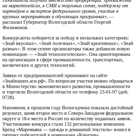
Победители получат множество преференций: продвижение
на маркетплейсах, в СМИ и торговых сетях, поддержку от
партнёров и экспертов федерального уровня, участие в
крупных мероприятиях и обучающих программах
», —
рассказал Губернатор Вологодской области Георгий
Филимонов.
Конкурсанты поборются за победу в нескольких категориях:
«Знай вкусных», «Знай полезных», «Знай креативных», «Знай
разных». В этом сезоне организаторы также добавили новую
номинацию — «Знай технологических». Она ориентирована
на организации в сфере промышленности, транспортных,
космических и других технологий.
Заявки от предпринимателей принимают на сайте
«Знайнаших.аси.рф». По вопросам участия можно обращаться
в Министерство экономического развития, промышленности
и торговли Вологодской области по телефону 23-01-97 (доб.
0728).
Напомним, в прошлом году Вологодчина показала достойный
результат, заняв второе место в Северо-Западном федеральном
округе и 18-е место в России по количеству поданных заявок.
Участниками конкурса стали 132 региональные компании.
Бренд «Маремьяна — одежда и домашний текстиль» вошел в
пятерку победителей в номинации «Креатив».