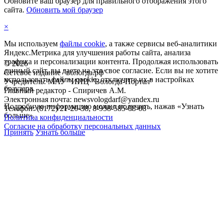
Обновите ваш браузер для правильного отображения этого
сайта.
Обновить мой браузер
×
Мы используем
файлы cookie
, а также сервисы веб-аналитики
Яндекс.Метрика для улучшения работы сайта, анализа
трафика и персонализации контента. Продолжая использовать
©
2026
данный сайт, вы даете на это свое согласие. Если вы не хотите
Сетевое издание "вологда.рф"
использовать файлы cookie, отключите их в настройках
Учредитель: МАУ "ИИЦ "Вологда-Портал"
браузера.
Главный редактор - Спиричев А.М.
Электронная почта: newsvologdarf@yandex.ru
Подробную информацию можно получить, нажав «Узнать
Телефон: (8172) 21-20-38, 8-958-585-08-08
больше».
Политика конфиденциальности
Согласие на обработку персональных данных
Принять
Узнать больше