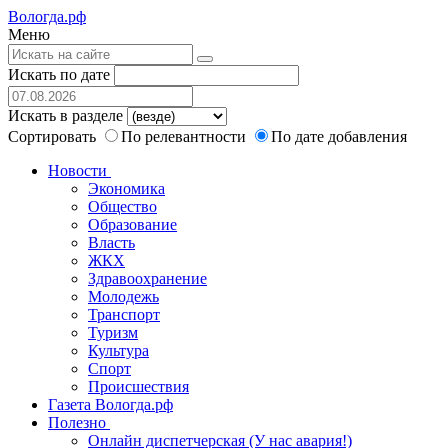
Вологда.рф
Меню
Искать по дате
Искать в разделе
Сортировать
По релевантности
По дате добавления
Новости
Экономика
Общество
Образование
Власть
ЖКХ
Здравоохранение
Молодежь
Транспорт
Туризм
Культура
Спорт
Происшествия
Газета Вологда.рф
Полезно
Онлайн диспетчерская (У нас авария!)