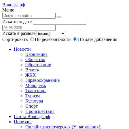
Вологда.рф
Меню
Искать по дате
Искать в разделе
Сортировать
По релевантности
По дате добавления
Новости
Экономика
Общество
Образование
Власть
ЖКХ
Здравоохранение
Молодежь
Транспорт
Туризм
Культура
Спорт
Происшествия
Газета Вологда.рф
Полезно
Онлайн диспетчерская (У нас авария!)