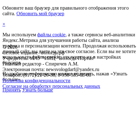
Обновите ваш браузер для правильного отображения этого
сайта.
Обновить мой браузер
×
Мы используем
файлы cookie
, а также сервисы веб-аналитики
Яндекс.Метрика для улучшения работы сайта, анализа
трафика и персонализации контента. Продолжая использовать
©
2026
данный сайт, вы даете на это свое согласие. Если вы не хотите
Сетевое издание "вологда.рф"
использовать файлы cookie, отключите их в настройках
Учредитель: МАУ "ИИЦ "Вологда-Портал"
браузера.
Главный редактор - Спиричев А.М.
Электронная почта: newsvologdarf@yandex.ru
Подробную информацию можно получить, нажав «Узнать
Телефон: (8172) 21-20-38, 8-958-585-08-08
больше».
Политика конфиденциальности
Согласие на обработку персональных данных
Принять
Узнать больше