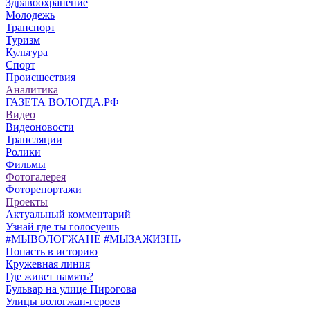
Здравоохранение
Молодежь
Транспорт
Туризм
Культура
Спорт
Происшествия
Аналитика
ГАЗЕТА ВОЛОГДА.РФ
Видео
Видеоновости
Трансляции
Ролики
Фильмы
Фотогалерея
Фоторепортажи
Проекты
Актуальный комментарий
Узнай где ты голосуешь
#МЫВОЛОГЖАНЕ #МЫЗАЖИЗНЬ
Попасть в историю
Кружевная линия
Где живет память?
Бульвар на улице Пирогова
Улицы вологжан-героев