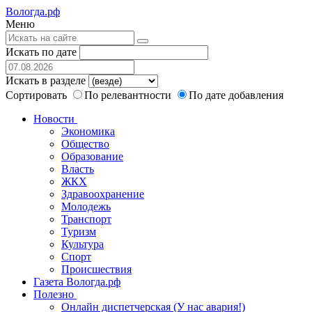
Вологда.рф
Меню
Искать по дате
Искать в разделе
Сортировать
По релевантности
По дате добавления
Новости
Экономика
Общество
Образование
Власть
ЖКХ
Здравоохранение
Молодежь
Транспорт
Туризм
Культура
Спорт
Происшествия
Газета Вологда.рф
Полезно
Онлайн диспетчерская (У нас авария!)