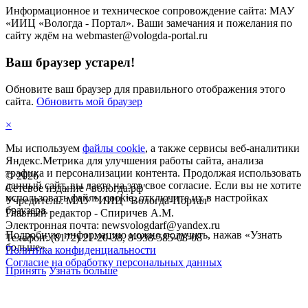
Информационное и техническое сопровождение сайта: МАУ
«ИИЦ «Вологда - Портал». Ваши замечания и пожелания по
сайту ждём на webmaster@vologda-portal.ru
Ваш браузер устарел!
Обновите ваш браузер для правильного отображения этого
сайта.
Обновить мой браузер
×
Мы используем
файлы cookie
, а также сервисы веб-аналитики
Яндекс.Метрика для улучшения работы сайта, анализа
трафика и персонализации контента. Продолжая использовать
©
2026
данный сайт, вы даете на это свое согласие. Если вы не хотите
Сетевое издание "вологда.рф"
использовать файлы cookie, отключите их в настройках
Учредитель: МАУ "ИИЦ "Вологда-Портал"
браузера.
Главный редактор - Спиричев А.М.
Электронная почта: newsvologdarf@yandex.ru
Подробную информацию можно получить, нажав «Узнать
Телефон: (8172) 21-20-38, 8-958-585-08-08
больше».
Политика конфиденциальности
Согласие на обработку персональных данных
Принять
Узнать больше