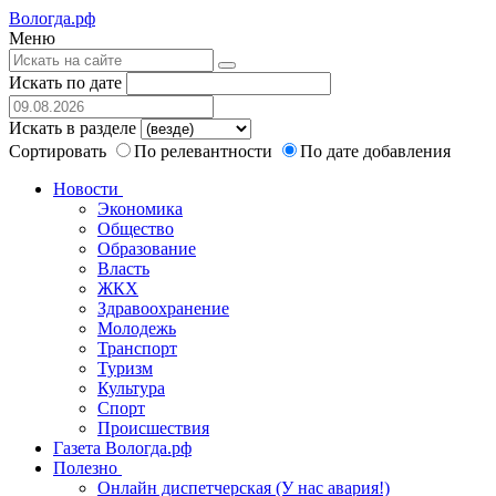
Вологда.рф
Меню
Искать по дате
Искать в разделе
Сортировать
По релевантности
По дате добавления
Новости
Экономика
Общество
Образование
Власть
ЖКХ
Здравоохранение
Молодежь
Транспорт
Туризм
Культура
Спорт
Происшествия
Газета Вологда.рф
Полезно
Онлайн диспетчерская (У нас авария!)