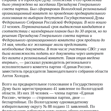
было утверждено на заседании Президиума Генерального
совета партии. Был сформирован Вологодский региональный
организационный комитет по проведению предварительного
голосования по выборам депутатов Государственной Думы
Федерального Собрания Российской Федерации. В него вошло
13 человек. Первоначальный срок выдвижения кандидатов в
соответствии с календарным планом был до 30 апреля, но по
решению Президиума Генерального совета партии и
Федерального организационного комитета срок продлили до
14 мая, чтобы все желающие могли представить
необходимые документы. В том числе участники СВО: у них
была возможность подать все документы через интернет
без визита в региональный комитет. Такая опция введена
впервые»,
— рассказал руководитель регионального
исполнительного комитета партии «Единая Россия»,
заместитель председателя Законодательного собрания области
Антон Холодов.
Всего на предварительное голосование в Государственную
Думу было зарегистрировано 41 заявление по Вологодской
области. Из них 18 человек — члены партии «Единая
Россия», четверо — сторонники партии, двое —
беспартийные. По Вологодскому одномандатному
избирательному округу № 88 подано 11 заявлений. По
федеральному избирательному округу общее количество