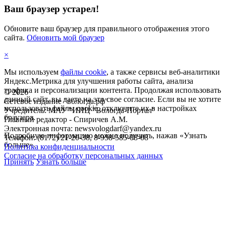
Ваш браузер устарел!
Обновите ваш браузер для правильного отображения этого
сайта.
Обновить мой браузер
×
Мы используем
файлы cookie
, а также сервисы веб-аналитики
Яндекс.Метрика для улучшения работы сайта, анализа
трафика и персонализации контента. Продолжая использовать
©
2026
данный сайт, вы даете на это свое согласие. Если вы не хотите
Сетевое издание "вологда.рф"
использовать файлы cookie, отключите их в настройках
Учредитель: МАУ "ИИЦ "Вологда-Портал"
браузера.
Главный редактор - Спиричев А.М.
Электронная почта: newsvologdarf@yandex.ru
Подробную информацию можно получить, нажав «Узнать
Телефон: (8172) 21-20-38, 8-958-585-08-08
больше».
Политика конфиденциальности
Согласие на обработку персональных данных
Принять
Узнать больше