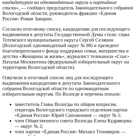
кандидатурам на одномандатные округа и партийные
списки»,
— сообщил председатель Законодательного собрания
Вологодской области, руководитель фракции «Единая
Россия» Роман Заварин.
Согласно итоговому списку, кандидатами для последующего
выдвижения в депутаты Государственной Думы стали: глава
Тотемского муниципального округа Сергей Селянин
(Вологодский одномандатный округ № 88) и президент
благотворительного фонда поддержки семьи, материнства и
детства «Женщины за жизнь», журналист телеканала «Спас»
Наталья Москвитина (федеральный избирательный округ на
территории Вологодской области).
Озвучили и итоговый список лиц для последующего
выдвижения кандидатами в депутаты Законодательного
собрания Вологодской области по одномандатным
избирательным округам. По Вологде в перечень попали:
заместитель Главы Вологды по общим вопросам,
секретарь Вологодского городского отделения партии
«Единая Россия» Юрий Сапожников — округ № 1;
член Общественного совета Вологды Елена Кудрявцева
— округ № 2;
член партии «Единая Россия» Михаил Тихомиров —