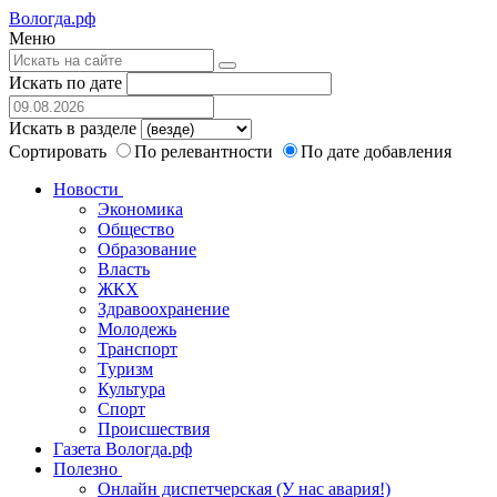
Вологда.рф
Меню
Искать по дате
Искать в разделе
Сортировать
По релевантности
По дате добавления
Новости
Экономика
Общество
Образование
Власть
ЖКХ
Здравоохранение
Молодежь
Транспорт
Туризм
Культура
Спорт
Происшествия
Газета Вологда.рф
Полезно
Онлайн диспетчерская (У нас авария!)