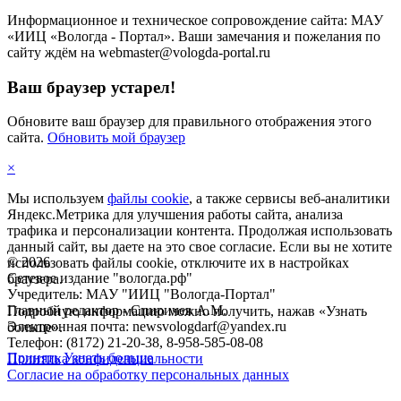
Информационное и техническое сопровождение сайта: МАУ
«ИИЦ «Вологда - Портал». Ваши замечания и пожелания по
сайту ждём на webmaster@vologda-portal.ru
Ваш браузер устарел!
Обновите ваш браузер для правильного отображения этого
сайта.
Обновить мой браузер
×
Мы используем
файлы cookie
, а также сервисы веб-аналитики
Яндекс.Метрика для улучшения работы сайта, анализа
трафика и персонализации контента. Продолжая использовать
данный сайт, вы даете на это свое согласие. Если вы не хотите
©
2026
использовать файлы cookie, отключите их в настройках
Сетевое издание "вологда.рф"
браузера.
Учредитель: МАУ "ИИЦ "Вологда-Портал"
Главный редактор - Спиричев А.М.
Подробную информацию можно получить, нажав «Узнать
Электронная почта: newsvologdarf@yandex.ru
больше».
Телефон: (8172) 21-20-38, 8-958-585-08-08
Принять
Узнать больше
Политика конфиденциальности
Согласие на обработку персональных данных