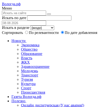
Вологда.рф
Меню
Искать по дате
Искать в разделе
Сортировать
По релевантности
По дате добавления
Новости
Экономика
Общество
Образование
Власть
ЖКХ
Здравоохранение
Молодежь
Транспорт
Туризм
Культура
Спорт
Происшествия
Газета Вологда.рф
Полезно
Онлайн диспетчерская (У нас авария!)