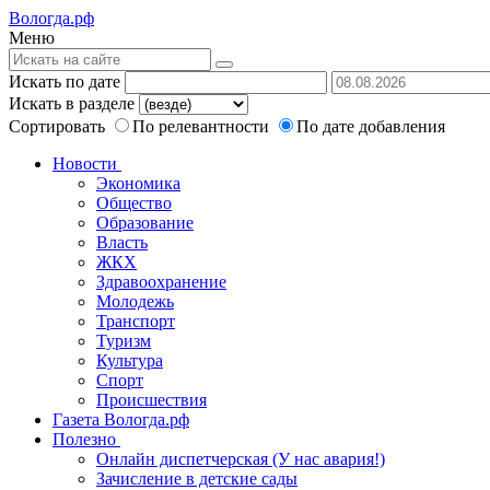
Вологда.рф
Меню
Искать по дате
Искать в разделе
Сортировать
По релевантности
По дате добавления
Новости
Экономика
Общество
Образование
Власть
ЖКХ
Здравоохранение
Молодежь
Транспорт
Туризм
Культура
Спорт
Происшествия
Газета Вологда.рф
Полезно
Онлайн диспетчерская (У нас авария!)
Зачисление в детские сады