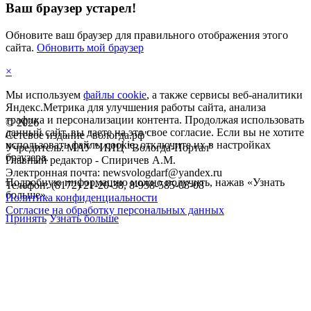
Ваш браузер устарел!
Обновите ваш браузер для правильного отображения этого
сайта.
Обновить мой браузер
×
Мы используем
файлы cookie
, а также сервисы веб-аналитики
Яндекс.Метрика для улучшения работы сайта, анализа
трафика и персонализации контента. Продолжая использовать
©
2026
данный сайт, вы даете на это свое согласие. Если вы не хотите
Сетевое издание "вологда.рф"
использовать файлы cookie, отключите их в настройках
Учредитель: МАУ "ИИЦ "Вологда-Портал"
браузера.
Главный редактор - Спиричев А.М.
Электронная почта: newsvologdarf@yandex.ru
Подробную информацию можно получить, нажав «Узнать
Телефон: (8172) 21-20-38, 8-958-585-08-08
больше».
Политика конфиденциальности
Согласие на обработку персональных данных
Принять
Узнать больше