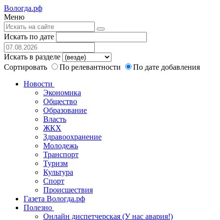
Вологда.рф
Меню
Искать по дате
Искать в разделе
Сортировать
По релевантности
По дате добавления
Новости
Экономика
Общество
Образование
Власть
ЖКХ
Здравоохранение
Молодежь
Транспорт
Туризм
Культура
Спорт
Происшествия
Газета Вологда.рф
Полезно
Онлайн диспетчерская (У нас авария!)