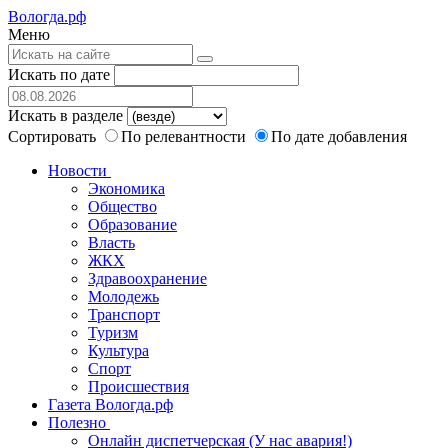
Вологда.рф
Меню
Искать по дате
Искать в разделе
Сортировать
По релевантности
По дате добавления
Новости
Экономика
Общество
Образование
Власть
ЖКХ
Здравоохранение
Молодежь
Транспорт
Туризм
Культура
Спорт
Происшествия
Газета Вологда.рф
Полезно
Онлайн диспетчерская (У нас авария!)