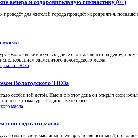
ие вечера и оздоровительную гимнастику (0+)
ы проведёт для жителей города проведёт мероприятия, посвящё
ю масла
курс «Вологодский вкус: создайте свой масляный шедевр», приу
 использованием знаменитого вологодского масла.
сезон Вологодского ТЮЗа
 стало особенной датой. Именно в этот день он открыл свой юбил
по пьесе драматурга Родиона Белецкого.
ем вологодского масла
вкус: создайте свой масляный шедевр», посвященный Дню волого