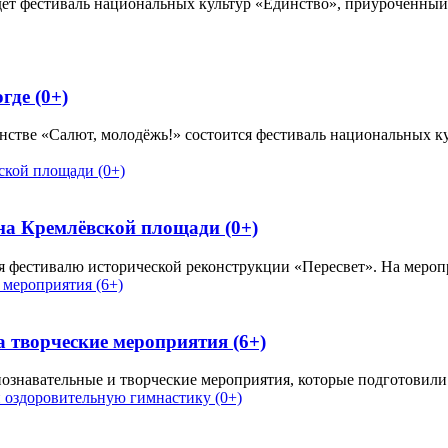
дёт фестиваль национальных культур «Единство», приуроченный 
где (0+)
ранстве «Салют, молодёжь!» состоится фестиваль национальных 
на Кремлёвской площади (0+)
аря фестивалю исторической реконструкции «Пересвет». На меро
творческие мероприятия (6+)
ознавательные и творческие мероприятия, которые подготовили 