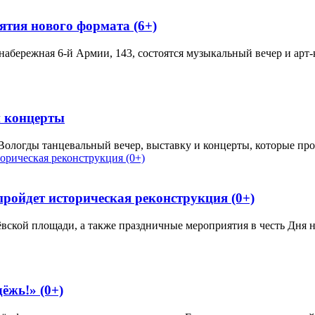
тия нового формата (6+)
набережная 6-й Армии, 143, состоятся музыкальный вечер и арт
и концерты
Вологды танцевальный вечер, выставку и концерты, которые про
ройдет историческая реконструкция (0+)
вской площади, а также праздничные мероприятия в честь Дня н
ёжь!» (0+)