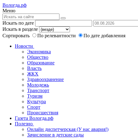
Вологда.рф
Меню
Искать по дате
Искать в разделе
Сортировать
По релевантности
По дате добавления
Новости
Экономика
Общество
Образование
Власть
ЖКХ
Здравоохранение
Молодежь
Транспорт
Туризм
Культура
Спорт
Происшествия
Газета Вологда.рф
Полезно
Онлайн диспетчерская (У нас авария!)
Зачисление в детские сады