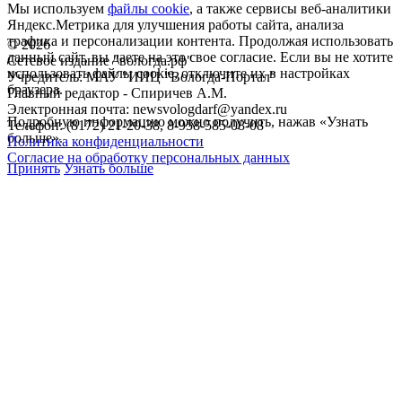
Мы используем
файлы cookie
, а также сервисы веб-аналитики
Яндекс.Метрика для улучшения работы сайта, анализа
трафика и персонализации контента. Продолжая использовать
©
2026
данный сайт, вы даете на это свое согласие. Если вы не хотите
Сетевое издание "вологда.рф"
использовать файлы cookie, отключите их в настройках
Учредитель: МАУ "ИИЦ "Вологда-Портал"
браузера.
Главный редактор - Спиричев А.М.
Электронная почта: newsvologdarf@yandex.ru
Подробную информацию можно получить, нажав «Узнать
Телефон: (8172) 21-20-38, 8-958-585-08-08
больше».
Политика конфиденциальности
Согласие на обработку персональных данных
Принять
Узнать больше