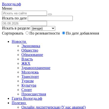
Вологда.рф
Меню
Искать по дате
Искать в разделе
Сортировать
По релевантности
По дате добавления
Новости
Экономика
Общество
Образование
Власть
ЖКХ
Здравоохранение
Молодежь
Транспорт
Туризм
Культура
Спорт
Происшествия
Газета Вологда.рф
Полезно
Онлайн диспетчерская (У нас авария!)