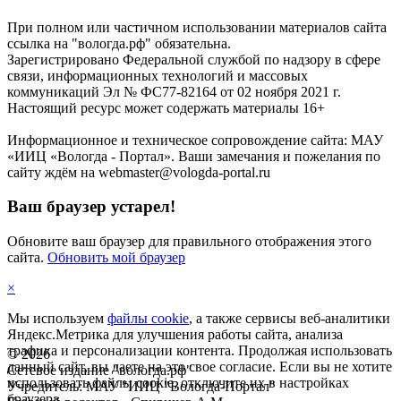
При полном или частичном использовании материалов сайта
ссылка на "вологда.рф" обязательна.
Зарегистрировано Федеральной службой по надзору в сфере
связи, информационных технологий и массовых
коммуникаций Эл № ФС77-82164 от 02 ноября 2021 г.
Настоящий ресурс может содержать материалы 16+
Информационное и техническое сопровождение сайта: МАУ
«ИИЦ «Вологда - Портал». Ваши замечания и пожелания по
сайту ждём на webmaster@vologda-portal.ru
Ваш браузер устарел!
Обновите ваш браузер для правильного отображения этого
сайта.
Обновить мой браузер
×
Мы используем
файлы cookie
, а также сервисы веб-аналитики
Яндекс.Метрика для улучшения работы сайта, анализа
трафика и персонализации контента. Продолжая использовать
©
2026
данный сайт, вы даете на это свое согласие. Если вы не хотите
Сетевое издание "вологда.рф"
использовать файлы cookie, отключите их в настройках
Учредитель: МАУ "ИИЦ "Вологда-Портал"
браузера.