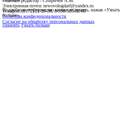
Главный редактор - Спиричев А.М.
Электронная почта: newsvologdarf@yandex.ru
Подробную информацию можно получить, нажав «Узнать
Телефон: (8172) 21-20-38, 8-958-585-08-08
больше».
Политика конфиденциальности
Согласие на обработку персональных данных
Принять
Узнать больше